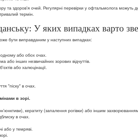
у та здоров'я очей. Регулярні перевірки у офтальмолога можуть доп
тривалий термін.
данську: У яких випадках варто зве
же бути виправданим у наступних випадках:
в одному або обох очах.
ма або інших незвичайних зорових відчуттів.
'єктів або халюцінації.
тя "піску" в очах.
змінами в зорі.
 кон'юнктиви), кератиту (запалення рогівки) або іншим захворювання
блиску в очах.
чі або у темряві.
орі.