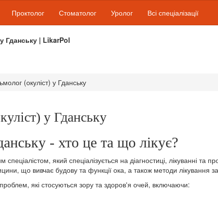
Проктолог
Стоматолог
Уролог
Всі спеціалізації
 у Гданську | LikarPol
молог (окуліст) у Гданську
куліст) у Гданську
анську - хто це та що лікує?
 спеціалістом, який спеціалізується на діагностиці, лікуванні та п
цини, що вивчає будову та функції ока, а також методи лікування з
роблем, які стосуються зору та здоров'я очей, включаючи: