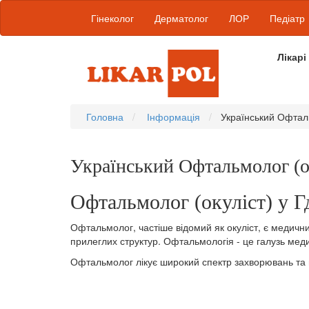
Гінеколог
Дерматолог
ЛОР
Педіатр
Лікарі
Головна
Інформація
Український Офталь
Український Офтальмолог (о
Офтальмолог (окуліст) у Гд
Офтальмолог, частіше відомий як окуліст, є медичним
прилеглих структур. Офтальмологія - це галузь меди
Офтальмолог лікує широкий спектр захворювань та п