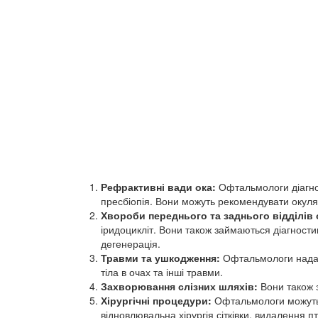
Рефрактивні вади ока:
Офтальмологи діагност
пресбіопія. Вони можуть рекомендувати окуляр
Хвороби переднього та заднього відділів 
іридоцикліт. Вони також займаються діагности
дегенерація.
Травми та ушкодження:
Офтальмологи надают
тіла в очах та інші травми.
Захворювання слізних шляхів:
Вони також з
Хірургічні процедури:
Офтальмологи можуть в
відновлювальна хірургія сітківки, видалення пт