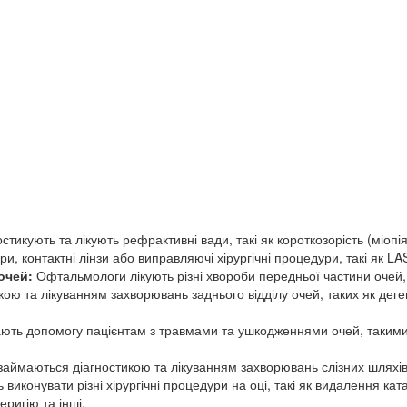
икують та лікують рефрактивні вади, такі як короткозорість (міопія
и, контактні лінзи або виправляючі хірургічні процедури, такі як 
очей:
Офтальмологи лікують різні хвороби передньої частини очей, та
кою та лікуванням захворювань заднього відділу очей, таких як дег
ь допомогу пацієнтам з травмами та ушкодженнями очей, такими як
аймаються діагностикою та лікуванням захворювань слізних шляхів, 
иконувати різні хірургічні процедури на оці, такі як видалення кат
еригію та інші.