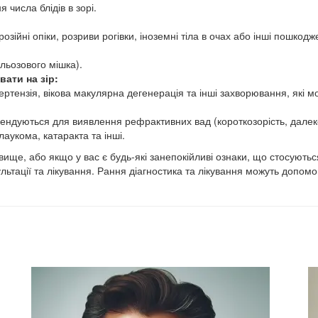
числа блідів в зорі.
озійні опіки, розриви рогівки, іноземні тіла в очах або інші пошкодж
сльозового мішка).
вати на зір:
ертензія, вікова макулярна дегенерація та інші захворювання, які мо
ндуються для виявлення рефрактивних вад (короткозорість, далекоз
аукома, катаракта та інші.
 вище, або якщо у вас є будь-які занепокійливі ознаки, що стосують
ьтації та лікування. Рання діагностика та лікування можуть допом