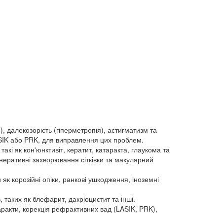
), далекозорість (гіперметропія), астигматизм та
LASIK або PRK, для виправлення цих проблем.
кі як кон'юнктивіт, кератит, катаракта, глаукома та
енеративні захворювання сітківки та макулярний
 корозійні опіки, ранкові ушкодження, іноземні
таких як блефарит, дакріоцистит та інші.
аракти, корекція рефрактивних вад (LASIK, PRK),