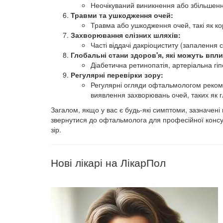
Неочікуваний виникнення або збільшення 
Травми та ушкодження очей:
Травма або ушкодження очей, такі як кор
Захворювання слізних шляхів:
Часті віддачі дакріоциститу (запалення 
Глобальні стани здоров'я, які можуть впли
Діабетична ретинопатія, артеріальна гіп
Регулярні перевірки зору:
Регулярні огляди офтальмологом рекоме
виявлення захворювань очей, таких як гл
Загалом, якщо у вас є будь-які симптоми, зазначені
звернутися до офтальмолога для професійної консул
зір.
Нові лікарі на ЛікарПол