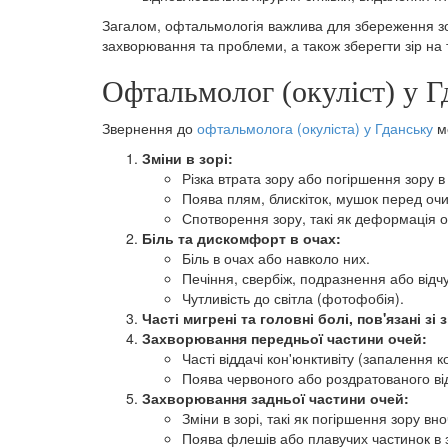
Загалом, офтальмологія важлива для збереження зор
захворювання та проблеми, а також зберегти зір на 
Офтальмолог (окуліст) у Г
Звернення до
офтальмолога (окуліста) у Гданську
мо
Зміни в зорі:
Різка втрата зору або погіршення зору 
Поява плям, блискіток, мушок перед очи
Спотворення зору, такі як деформація об
Біль та дискомфорт в очах:
Біль в очах або навколо них.
Печіння, свербіж, подразнення або відчут
Чутливість до світла (фотофобія).
Часті мигрені та головні болі, пов'язані зі 
Захворювання передньої частини очей:
Часті віддачі кон'юнктивіту (запалення
Поява червоного або роздратованого від
Захворювання задньої частини очей:
Зміни в зорі, такі як погіршення зору вно
Поява флешів або плавучих частинок в з