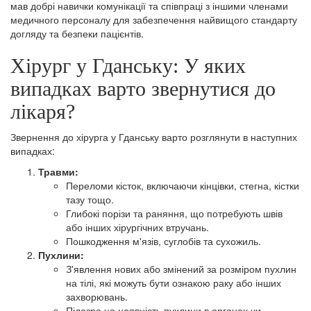
мав добрі навички комунікації та співпраці з іншими членами
медичного персоналу для забезпечення найвищого стандарту
догляду та безпеки пацієнтів.
Хірург у Гданську: У яких
випадках варто звернутися до
лікаря?
Звернення до хірурга у Гданську варто розглянути в наступних
випадках:
Травми:
Переломи кісток, включаючи кінцівки, стегна, кістки
тазу тощо.
Глибокі порізи та раняння, що потребують швів
або інших хірургічних втручань.
Пошкодження м'язів, суглобів та сухожиль.
Пухлини:
З'явлення нових або змінений за розміром пухлин
на тілі, які можуть бути ознакою раку або інших
захворювань.
Підозра на наявність пухлини в органах чи