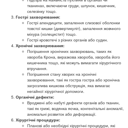
тканинах, включаючи груди, шлунок, кишечник,
селезінку тощо.
Гострі захворювання:
Гострі апендицити, запалення слизової оболонки
товстої кишки (дивертикуліт), запалення жовчного
міхура (холецистит) тощо.
Гострі кровотечі з різних органів або судин.
Хронічні захворювання:
Погіршення хронічних захворювань, таких як
хвороба Крона, виразкова хвороба, хвороба його
кишечника тощо, які можуть вимагати хірургічного
втручання.
Погіршення стану хворих на хронічні
захворювання, такі як гостра гостра або хронічна
загрозлива кишкова обструкція, яка вимагає
негайної хірургічної допомоги.
Органічні дефекти:
Вроджені або набуті дефекти органів або тканин,
такі як грижі, водянка яєчка, конгенітальні аномалії,
аномальні розвиток або деформації.
Хірургічні процедури:
Планові або необхідні хірургічні процедури, які