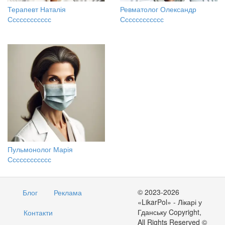
Терапевт Наталія
Ревматолог Олександр
Сссссссссссс
Сссссссссссс
Пульмонолог Марія
Сссссссссссс
© 2023-2026
Блог
Реклама
«LikarPol» - Лікарі у
Гданську Copyright,
Контакти
All Rights Reserved ©