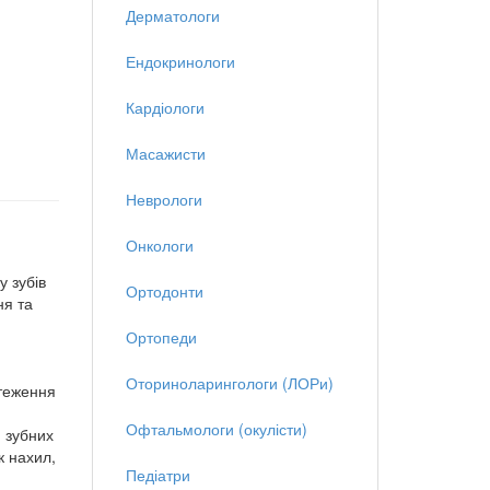
Дерматологи
Ендокринологи
Кардіологи
Масажисти
Неврологи
Онкологи
у зубів
Ортодонти
ня та
Ортопеди
Оториноларингологи (ЛОРи)
стеження
Офтальмологи (окулісти)
, зубних
к нахил,
Педіатри