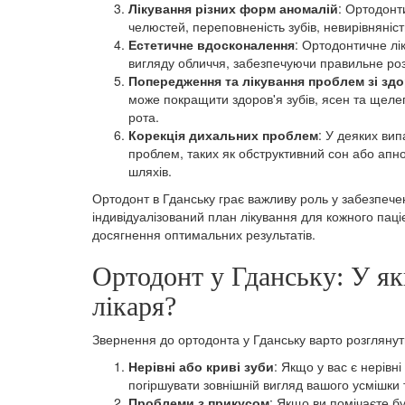
Лікування різних форм аномалій
: Ортодонт
челюстей, переповненість зубів, невирівняніст
Естетичне вдосконалення
: Ортодонтичне лі
вигляду обличчя, забезпечуючи правильне роз
Попередження та лікування проблем зі зд
може покращити здоров'я зубів, ясен та щеле
рота.
Корекція дихальних проблем
: У деяких ви
проблем, таких як обструктивний сон або апн
шляхів.
Ортодонт в Гданську грає важливу роль у забезпечен
індивідуалізований план лікування для кожного пац
досягнення оптимальних результатів.
Ортодонт у Гданську: У як
лікаря?
Звернення до ортодонта у Гданську варто розглянут
Нерівні або криві зуби
: Якщо у вас є нерівн
погіршувати зовнішній вигляд вашого усмішки 
Проблеми з прикусом
: Якщо ви помічаєте бу