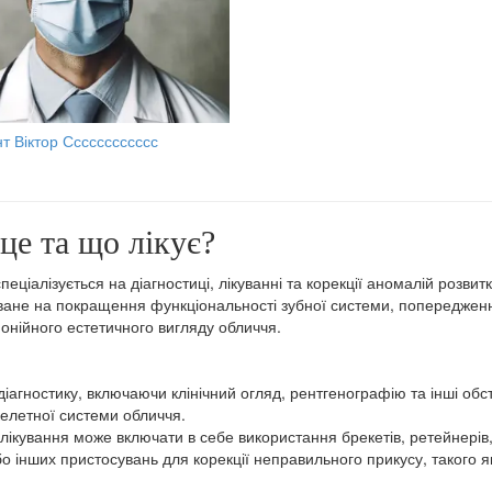
т Віктор Сссссссссссс
це та що лікує?
ціалізується на діагностиці, лікуванні та корекції аномалій розвитк
оване на покращення функціональності зубної системи, попереджен
онійного естетичного вигляду обличчя.
іагностику, включаючи клінічний огляд, рентгенографію та інші об
келетної системи обличчя.
лікування може включати в себе використання брекетів, ретейнерів
бо інших пристосувань для корекції неправильного прикусу, такого я