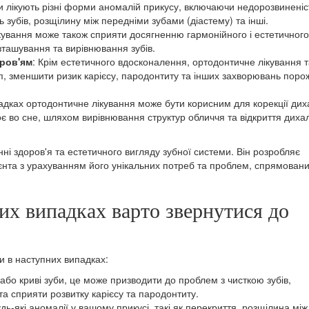
и лікують різні форми аномалій прикусу, включаючи недорозвиненіс
ь зубів, розщілину між передніми зубами (діастему) та інші.
кування може також сприяти досягненню гармонійного і естетичного
ташування та вирівнювання зубів.
оров'ям
: Крім естетичного вдосконалення, ортодонтичне лікування 
п, зменшити ризик карієсу, пародонтиту та інших захворювань пор
падках ортодонтичне лікування може бути корисним для корекції ди
оє во сне, шляхом вирівнювання структур обличчя та відкриття диха
ні здоров'я та естетичного вигляду зубної системи. Він розробляє
ієнта з урахуванням його унікальних потреб та проблем, спрямован
их випадках варто звернутися до
и в наступних випадках:
і або криві зуби, це може призводити до проблем з чисткою зубів,
та сприяти розвитку карієсу та пародонтиту.
дь-які аномалії у вашому прикусі, такі як перекриття, розщілина мі