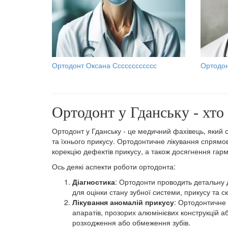
Ортодонт Оксана Сссссссссссс
Ортодон
Ортодонт у Гданську - хто 
Ортодонт у Гданську - це медичний фахівець, який спе
та їхнього прикусу. Ортодонтичне лікування спрям
корекцію дефектів прикусу, а також досягнення гарм
Ось деякі аспекти роботи ортодонта:
Діагностика
: Ортодонти проводить детальну д
для оцінки стану зубної системи, прикусу та с
Лікування аномалій прикусу
: Ортодонтичне 
апаратів, прозорих алюмінієвих конструкцій а
розходження або обмеження зубів.