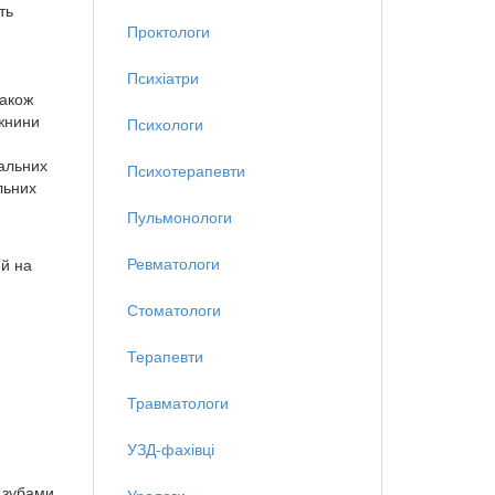
ть
Проктологи
Психіатри
також
ожнини
Психологи
хальних
Психотерапевти
льних
Пульмонологи
Ревматологи
ий на
Стоматологи
Терапевти
Травматологи
УЗД-фахівці
ж зубами
Урологи