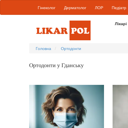
Гінеколог
Дерматолог
ЛОР
Педіатр
Лікарі
Головна
Ортодонти
Ортодонти у Гданську